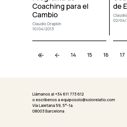
Coaching para el
de 
Cambio
Claudio
02/04/
Claudio Drapkin
10/04/2013
14
15
16
17
Llámanos al +34 611 773 612
o escríbenos a
equiposolo@solorelatio.com
Vía Laietana 59, 5°-1a.
08003 Barcelona