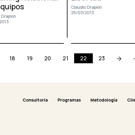
Equipos
Claudio Drapkin
25/03/2013
 Drapkin
2013
(current)
18
19
20
21
22
23
Consultoría
Programas
Metodología
Cli