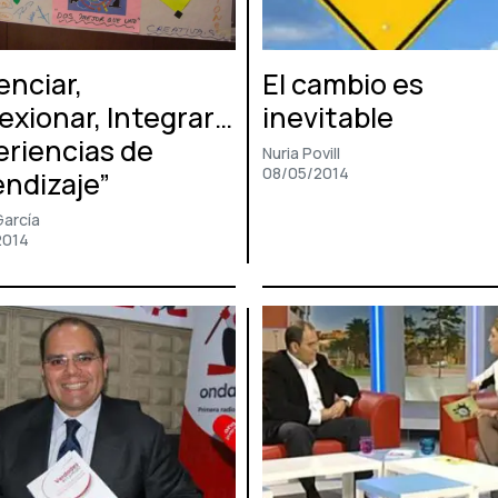
enciar,
El cambio es
exionar, Integrar…
inevitable
eriencias de
Nuria Povill
08/05/2014
endizaje”
García
2014