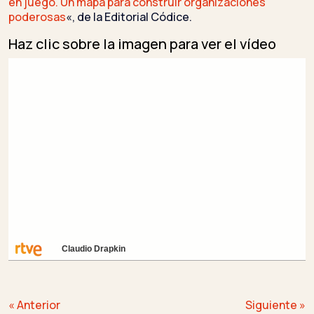
en juego. Un mapa para construir organizaciones
poderosas
«, de la Editorial Códice.
Haz clic sobre la imagen para ver el vídeo
Claudio Drapkin
Navegación
« Anterior
Siguiente »