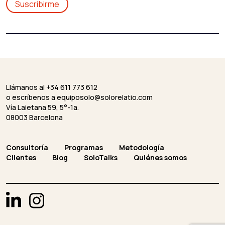
Llámanos al +34 611 773 612
o escríbenos a
equiposolo@solorelatio.com
Vía Laietana 59, 5°-1a.
08003 Barcelona
Consultoría
Programas
Metodología
Clientes
Blog
SoloTalks
Quiénes somos