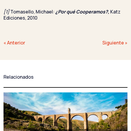
[1]
Tomasello, Michael:
¿Por qué Cooperamos?,
Katz
Ediciones, 2010
Navegación
« Anterior
Siguiente »
de
entradas
Relacionados