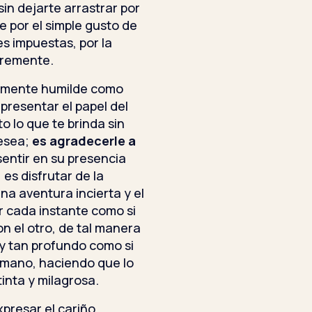
sin dejarte arrastrar por
e por el simple gusto de
es impuestas, por la
bremente.
temente humilde como
epresentar el papel del
 lo que te brinda sin
desea;
es agradecerle a
sentir en su presencia
es disfrutar de la
na aventura incierta y el
r cada instante como si
n el otro, de tal manera
y tan profundo como si
a mano, haciendo que lo
inta y milagrosa.
presar el cariño