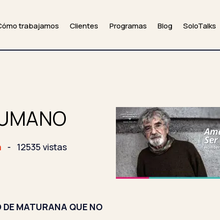
Cómo trabajamos
Clientes
Programas
Blog
SoloTalks
HUMANO
a
-
12535 vistas
O DE MATURANA QUE NO