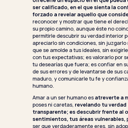
ofrecerle un espacio en el que pueda
ser calificado, en el que sienta la con
forzado a revelar aquello que consid
reconocer y mostrar que tiene el derech
su propio camino, aunque éste no coinc
permitirle descubrir su verdad interior 
apreciarlo sin condiciones, sin juzgarlo 
que se amolde a tus ideales, sin exigir
con tus expectativas; es valorarlo por 
tu desearías que fuera; es confiar en 
de sus errores y de levantarse de sus 
maduro, y comunicarle tu fe y confianz
humano.
Amar a un ser humano es
atreverte a 
poses ni caretas,
revelando tu verdad
transparente;
es descubrir frente al 
sentimientos, tus áreas vulnerables,
p
ser que verdaderamente eres, sin adop