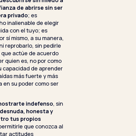
 descubrirse sin miedo a
fianza de abrirse sin ser
era privado
; es
o inalienable de elegir
ida con el tuyo; es
por sí mismo, a su manera,
ni reprobarlo, sin pedirle
le que actúe de acuerdo
ser quien es, no por como
su capacidad de aprender
caídas más fuerte y más
a en su poder como ser
mostrarte indefenso
, sin
 desnuda, honesta y
otro tus propios
ermitirle que conozca al
tar actitudes