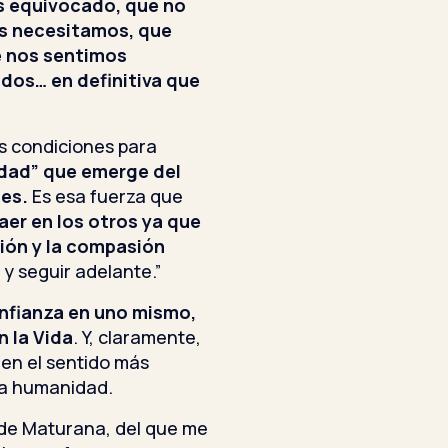
 equivocado, que no
s necesitamos, que
ue nos sentimos
dos… en definitiva que
as condiciones para
lidad” que emerge del
es.
Es esa fuerza que
er en los otros ya que
ión y la compasión
y seguir adelante.”
nfianza en uno mismo,
n la Vida
. Y, claramente,
 en el sentido más
 la humanidad.
o de Maturana, del que me