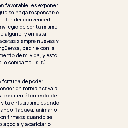
ón favorable; es exponer
 que se haga responsable
 pretender convencerlo
rivilegio de ser tú mismo
to alguno, y en esta
facetas siempre nuevas y
ergüenza, decirle con la
mento de mi vida, y esto
 lo comparto… si tú
a fortuna de poder
onder en forma activa a
s creer en él cuando de
d y tu entusiasmo cuando
uando flaquea, animarlo
con firmeza cuando se
o agobia y acariciarlo