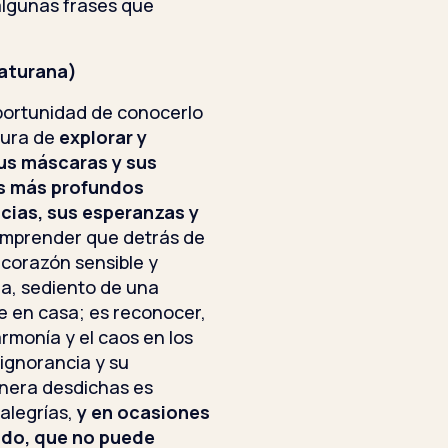
algunas frases que
aturana)
portunidad de conocerlo
tura de
explorar y
sus máscaras y sus
us más profundos
cias, sus esperanzas y
omprender que detrás de
 corazón sensible y
ga, sediento de una
se en casa; es reconocer,
monía y el caos en los
 ignorancia y su
enera desdichas es
alegrías,
y en ocasiones
tido, que no puede