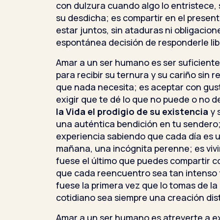
con dulzura cuando algo lo entristece, 
su desdicha; es compartir en el present
estar juntos, sin ataduras ni obligacion
espontánea decisión de responderle li
Amar a un ser humano es ser suficien
para recibir su ternura y su cariño sin r
que nada necesita; es aceptar con gusto
exigir que te dé lo que no puede o no 
la Vida el prodigio de su existencia
y 
una auténtica bendición en tu sendero; 
experiencia sabiendo que cada día es u
mañana, una incógnita perenne; es vivi
fuese el último que puedes compartir co
que cada reencuentro sea tan intenso 
fuese la primera vez que lo tomas de l
cotidiano sea siempre una creación dist
Amar a un ser humano es atreverte a ex