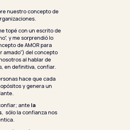
bre nuestro concepto de
rganizaciones.
e topé con un escrito de
o”, y me sorprendió lo
oncepto de AMOR para
er amado”) del concepto
osotros al hablar de
 en definitiva, confiar.
personas hace que cada
ropósitos y genera un
lante.
confiar; ante
la
s
, sólo la confianza nos
ntica.