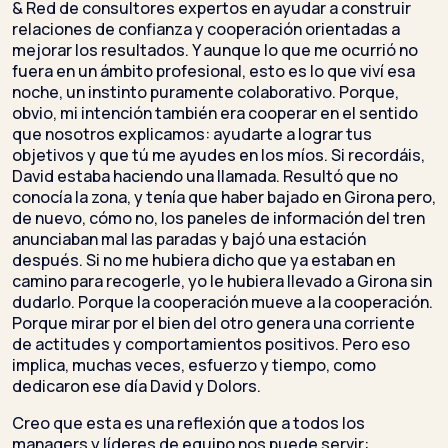
& Red de consultores expertos en ayudar a construir
relaciones de confianza y cooperación orientadas a
mejorar los resultados. Y aunque lo que me ocurrió no
fuera en un ámbito profesional, esto es lo que viví esa
noche, un instinto puramente colaborativo. Porque,
obvio, mi intención también era cooperar en el sentido
que nosotros explicamos: ayudarte a lograr tus
objetivos y que tú me ayudes en los míos. Si recordáis,
David estaba haciendo una llamada. Resultó que no
conocía la zona, y tenía que haber bajado en Girona pero,
de nuevo, cómo no, los paneles de información del tren
anunciaban mal las paradas y bajó una estación
después. Si no me hubiera dicho que ya estaban en
camino para recogerle, yo le hubiera llevado a Girona sin
dudarlo. Porque la cooperación mueve a la cooperación.
Porque mirar por el bien del otro genera una corriente
de actitudes y comportamientos positivos. Pero eso
implica, muchas veces, esfuerzo y tiempo, como
dedicaron ese día David y Dolors.
Creo que esta es una reflexión que a todos los
managers y líderes de equipo nos puede servir: