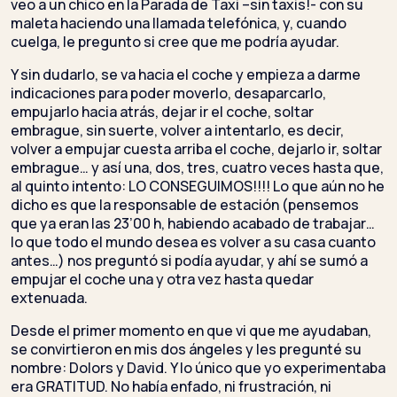
veo a un chico en la Parada de Taxi –sin taxis!- con su
maleta haciendo una llamada telefónica, y, cuando
cuelga, le pregunto si cree que me podría ayudar.
Y sin dudarlo, se va hacia el coche y empieza a darme
indicaciones para poder moverlo, desaparcarlo,
empujarlo hacia atrás, dejar ir el coche, soltar
embrague, sin suerte, volver a intentarlo, es decir,
volver a empujar cuesta arriba el coche, dejarlo ir, soltar
embrague… y así una, dos, tres, cuatro veces hasta que,
al quinto intento: LO CONSEGUIMOS!!!! Lo que aún no he
dicho es que la responsable de estación (pensemos
que ya eran las 23’00 h, habiendo acabado de trabajar…
lo que todo el mundo desea es volver a su casa cuanto
antes…) nos preguntó si podía ayudar, y ahí se sumó a
empujar el coche una y otra vez hasta quedar
extenuada.
Desde el primer momento en que vi que me ayudaban,
se convirtieron en mis dos ángeles y les pregunté su
nombre: Dolors y David. Y lo único que yo experimentaba
era GRATITUD. No había enfado, ni frustración, ni