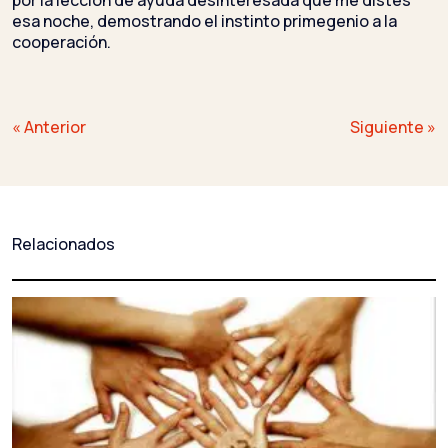
esa noche, demostrando el instinto primegenio a la
cooperación.
Navegación
« Anterior
Siguiente »
de
entradas
Relacionados