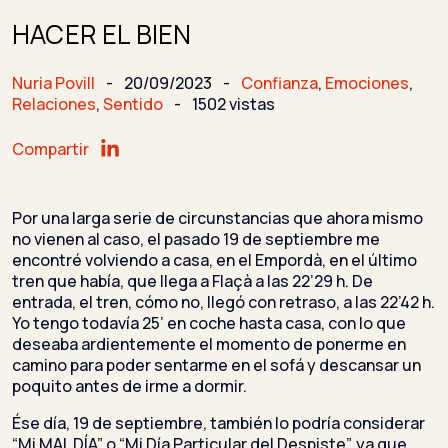
HACER EL BIEN
Nuria Povill
-
20/09/2023
-
Confianza
,
Emociones
,
Relaciones
,
Sentido
-
1502 vistas
Compartir
Por una larga serie de circunstancias que ahora mismo
no vienen al caso, el pasado 19 de septiembre me
encontré volviendo a casa, en el Empordà, en el último
tren que había, que llega a Flaçà a las 22’29 h. De
entrada, el tren, cómo no, llegó con retraso, a las 22’42 h.
Yo tengo todavía 25’ en coche hasta casa, con lo que
deseaba ardientemente el momento de ponerme en
camino para poder sentarme en el sofá y descansar un
poquito antes de irme a dormir.
Ése día, 19 de septiembre, también lo podría considerar
“Mi MAL DÍA” o “Mi Día Particular del Despiste”, ya que