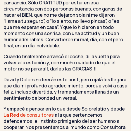
cansancio. Sólo GRATITUD por estar en esa
circunstancia con dos personas buenas, con ganas de
hacer el BIEN, que no me dejaron sola ni me dijeron
“llama a tu seguro”, o “lo siento, no llevo pinzas”, o “es
que me esperan en casa”. Y que lo hicieron en todo
momento con una sonrisa, con una actitud y un buen
humor admirables. Convirtieron mi mal, día, con el pero
final, en un día inolvidable.
Cuando finalmente arrancó el coche, di la vuelta para
volver a la estación y, con mucho cuidado de que el
motor no se parara!!, darles las GRACIAS!!!
David y Dolors no leerán este post, pero ojalá les llegara
ese día mi profundo agradecimiento, porque volví a casa
feliz, incluso divertida, y tremendamente llena de un
sentimiento de bondad universal.
Y empecé a pensar en lo que desde Solorelatio y desde
La Red
de consultores
a la que pertencemos
defendemos: el instinto primigenio del ser humano a
cooperar. Nos presentamos al mundo como Consultora