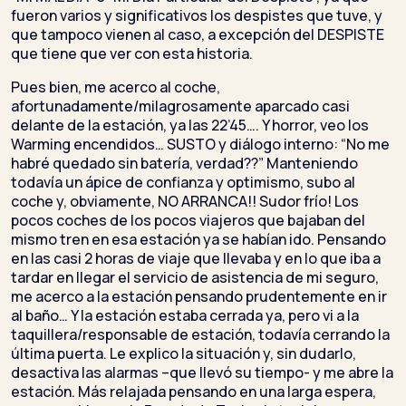
fueron varios y significativos los despistes que tuve, y
que tampoco vienen al caso, a excepción del DESPISTE
que tiene que ver con esta historia.
Pues bien, me acerco al coche,
afortunadamente/milagrosamente aparcado casi
delante de la estación, ya las 22’45…. Y horror, veo los
Warming encendidos… SUSTO y diálogo interno: “No me
habré quedado sin batería, verdad??” Manteniendo
todavía un ápice de confianza y optimismo, subo al
coche y, obviamente, NO ARRANCA!! Sudor frío! Los
pocos coches de los pocos viajeros que bajaban del
mismo tren en esa estación ya se habían ido. Pensando
en las casi 2 horas de viaje que llevaba y en lo que iba a
tardar en llegar el servicio de asistencia de mi seguro,
me acerco a la estación pensando prudentemente en ir
al baño… Y la estación estaba cerrada ya, pero vi a la
taquillera/responsable de estación, todavía cerrando la
última puerta. Le explico la situación y, sin dudarlo,
desactiva las alarmas –que llevó su tiempo- y me abre la
estación. Más relajada pensando en una larga espera,