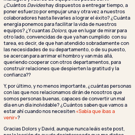
¿Cuántos
Davides
hay dispuestos a entregar tiempo, a
poner esfuerzo por empujar una y otra vez a nuestros
colaboradores hasta llevarles a lograr el éxito? ¿Cuánta
energía ponemos para facilitar la vida de nuestros
equipos? ¿Y cuantas
Dolors
, que en lugar de mirar para
otro lado, convencidas de que ya han cumplido con su
tarea, es decir, de que han atendido sobradamente con
las necesidades de su departamento, o de su puesto,
se acercan para arrimar el hombro y van más allá,
queriendo cooperar con otros departamentos, para
construir relaciones que despierten la gratitud y la
confianza??
Y, por último, y no menos importante, ¿cuántas personas
con las que nos relacionamos dirán de nosotros que
somos personas buenas, capaces de convertir un mal
día en un día inolvidable? ¿Cuántos saben que vamos a
estar ahí cuando nos necesiten
«Sabía que ibas a
venir»
?
Gracias Dolors y David, aunque nunca leáis este post,
por la lección de ayuda desinteresada que me distes