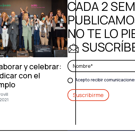
CADA 2 SE
PUBLICAMOS
NO TE LO PI
SUSCRÍB
aborar y celebrar:
dicar con el
Acepto recibir comunicacione
mplo
ovill
/2021