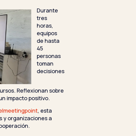
Durante
tres
horas,
equipos
de hasta
45
personas
toman
decisiones
ursos. Reflexionan sobre
un impacto positivo.
elmeetingpoint
, esta
 y organizaciones a
cooperación.