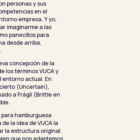
on personas y sus
ompetencias en el
ntorno empresa. Y yo,
ar imaginarme a las
omo panecillos para
na desde arriba,
.
ueva concepción de la
 de los términos VUCA y
l entorno actual. En
cierto (Uncertain),
do a Frágil (Brittle en
ble.
lo para hamburguesa
a de la idea de VUCA la
 la estructura original.
 bien que nos adaptemos