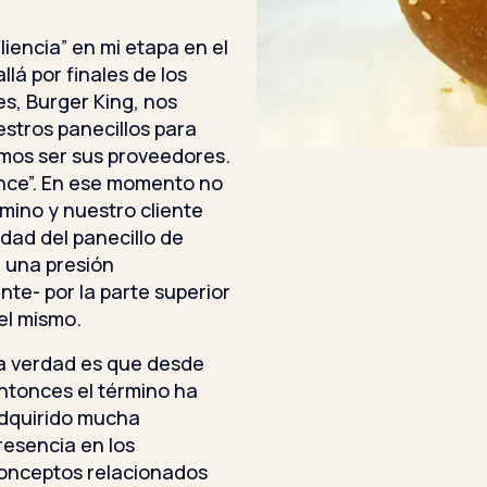
iliencia” en mi etapa en el
lá por finales de los
es, Burger King, nos
stros panecillos para
mos ser sus proveedores.
ence”. En ese momento no
mino y nuestro cliente
idad del panecillo de
a una presión
te- por la parte superior
el mismo.
a verdad es que desde
ntonces el término ha
dquirido mucha
resencia en los
onceptos relacionados