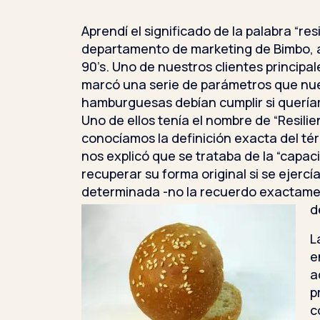
Aprendí el significado de la palabra “res
departamento de marketing de Bimbo, al
90’s. Uno de nuestros clientes principal
marcó una serie de parámetros que nue
hamburguesas debían cumplir si quería
Uno de ellos tenía el nombre de “Resili
conocíamos la definición exacta del tér
nos explicó que se trataba de la “capac
recuperar su forma original si se ejercí
determinada -no la recuerdo exactamen
d
L
e
a
p
c