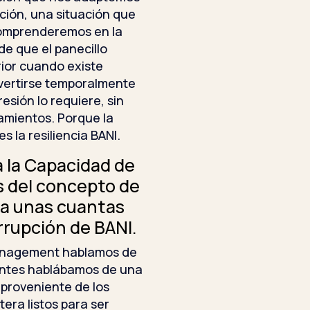
ción, una situación que
comprenderemos en la
de que el panecillo
ior cuando existe
nvertirse temporalmente
esión lo requiere, sin
amientos. Porque la
s la resiliencia BANI.
 la Capacidad de
s del concepto de
 a unas cuantas
rrupción de BANI.
management hablamos de
antes hablábamos de una
 proveniente de los
era listos para ser