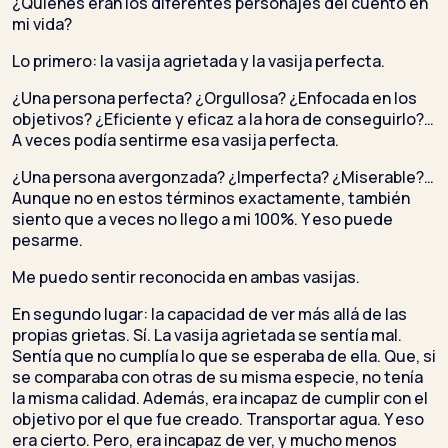
¿Quiénes eran los diferentes personajes del cuento en
mi vida?
Lo primero: la vasija agrietada y la vasija perfecta.
¿Una persona perfecta? ¿Orgullosa? ¿Enfocada en los
objetivos? ¿Eficiente y eficaz a la hora de conseguirlo?…
A veces podía sentirme esa vasija perfecta.
¿Una persona avergonzada? ¿Imperfecta? ¿Miserable?…
Aunque no en estos términos exactamente, también
siento que a veces no llego a mi 100%. Y eso puede
pesarme.
Me puedo sentir reconocida en ambas vasijas.
En segundo lugar: la capacidad de ver más allá de las
propias grietas. Sí. La vasija agrietada se sentía mal.
Sentía que no cumplía lo que se esperaba de ella. Que, si
se comparaba con otras de su misma especie, no tenía
la misma calidad. Además, era incapaz de cumplir con el
objetivo por el que fue creado. Transportar agua. Y eso
era cierto. Pero, era incapaz de ver, y mucho menos