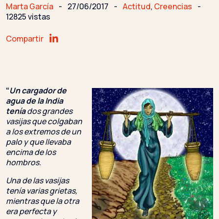
Marta García
-
27/06/2017
-
Actitud
,
Creencias
-
12825 vistas
Compartir
“
Un cargador de
agua de la India
tenía
dos grandes
vasijas que colgaban
a
los extremos de un
p
alo y que llevaba
encima de los
hombros.
Una de las vasijas
tenía varias grietas,
mientras que la otra
era perfecta y