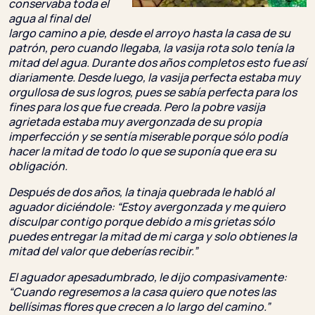
conservaba
toda el
a
gua al final del
largo camino a pie, desde el arroyo hasta la casa de su
patrón, pero cuando llegaba, la vasija rota solo tenía la
mitad del agua. Durante dos años completos esto fue así
diariamente. Desde luego, la vasija perfecta estaba muy
orgullosa de sus logros, pues se sabía perfecta para los
fines para los que fue creada. Pero la pobre vasija
agrietada estaba muy avergonzada de su propia
imperfección y se sentía miserable porque sólo podía
hacer la mitad de todo lo que se suponí
a que era su
obligación.
Después de dos años, la tinaja quebrada le habló al
aguador diciéndole: “Estoy avergonzada y me quiero
disculpar contigo porque debido a mis grietas sólo
puedes entregar la mitad de mi carga y solo obtienes la
mitad de
l valor que deberías recibir.”
El aguador apesadumbrado, le dijo compasivamente:
“Cuando regresemos a la c
asa quiero que notes las
bellísima
s flores que crecen a lo largo del camino.”