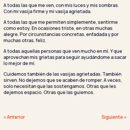
A todas las que me ven, con mis luces y mis sombras.
Con mi vasija firme y mi vasija agrietada.
A todas las que me permiten simplemente, sentirme
como estoy. En ocasiones triste, en otras muchas
alegre. Por circunstancias concretas, enfadada y por
muchas otras, feliz.
A todas aquellas personas que ven mucho en mí. Y que
aprovechan mis grietas para seguir ayudándome a sacar
lo mejor de mí.
Cuidemos también de las vasijas agrietadas. También
sirven. No dejemos que se acaben de romper. A veces,
solo necesitan que las sostengamos. Otras que les
dejemos espacio. Otras que las guiemos.
Navegación
« Anterior
Siguiente »
de