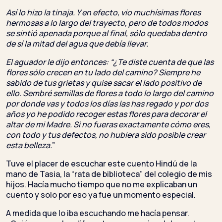
Así lo hizo la ti
naja. Y en efecto, vio muchísimas flores
hermosas a lo largo del trayecto, pero de todos modos
se sintió apenada porque al final, sólo quedaba dentro
de sí la mitad del agua q
ue debía llev
ar.
El aguador le dijo en
tonces: “¿Te diste cuenta de que las
flores sólo crecen en tu lado del camino? Siempre he
sabido de tus grietas y quise sacar el lado positivo de
ello. Sembré semillas de flores a todo lo largo del camino
por donde vas y todos los días las has regado y por dos
años yo he podido recoger estas flores para decorar el
altar de mi Madre. Si no fueras exactamente cómo eres,
con todo y tus defectos, no hubiera sido posible crear
esta belleza.
”
Tuve el placer de escuchar este cuento Hindú de la
mano de Tasia, la “rata de biblioteca” del colegio de mis
hijos. Hacía mucho tiempo que no me explicaban un
cuento y solo por eso ya fue un momento especial.
A medida que lo iba escuchando me hacía pensar.