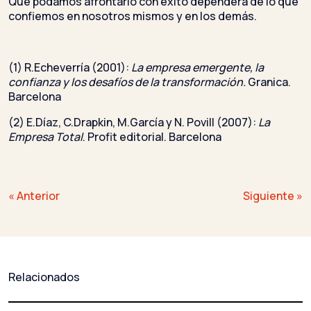
Que podamos afrontarlo con éxito dependerá de lo que
confiemos en nosotros mismos y en los demás.
(1) R.Echeverría (2001):
La empresa emergente, la
confianza y los desafíos de la transformación.
Granica.
Barcelona
(2) E.Díaz, C.Drapkin, M.García y N. Povill (2007):
La
Empresa Total
. Profit editorial. Barcelona
Navegación
« Anterior
Siguiente »
de
entradas
Relacionados