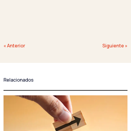
Navegación
« Anterior
Siguiente »
de
entradas
Relacionados