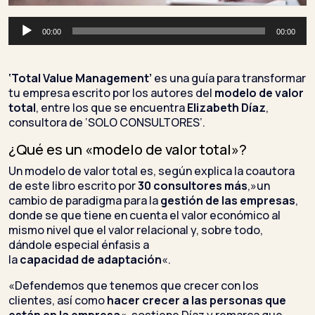
Reproductor
00:00
00:00
de
audio
‘Total Value Management’
es una guía para transformar
tu empresa escrito por los autores del
modelo de valor
total
, entre los que se encuentra
Elizabeth Díaz
,
consultora de ‘SOLO CONSULTORES’.
¿Qué es un «modelo de valor total»?
Un modelo de valor total es, según explica la coautora
de este libro escrito por
30 consultores más
,»un
cambio de paradigma para la
gestión de las empresas
,
donde se que tiene en cuenta el valor económico al
mismo nivel que el valor relacional y, sobre todo,
dándole especial énfasis a
la
capacidad
de
adaptación
«.
«Defendemos que tenemos que crecer con los
clientes, así como
hacer
crecer a las personas que