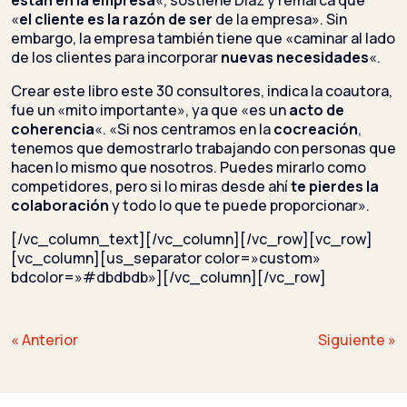
están en la empresa
«, sostiene Díaz y remarca que
«
el
cliente es la razón de ser
de la empresa». Sin
embargo, la empresa también tiene que «caminar al lado
de los clientes para incorporar
nuevas necesidades
«.
Crear este libro este 30 consultores, indica la coautora,
fue un «mito importante», ya que «es un
acto de
coherencia
«. «Si nos centramos en la
cocreación
,
tenemos que demostrarlo trabajando con personas que
hacen lo mismo que nosotros. Puedes mirarlo como
competidores, pero si lo miras desde ahí
te pierdes la
colaboración
y todo lo que te puede proporcionar».
[/vc_column_text][/vc_column][/vc_row][vc_row]
[vc_column][us_separator color=»custom»
bdcolor=»#dbdbdb»][/vc_column][/vc_row]
Navegación
« Anterior
Siguiente »
de
entradas