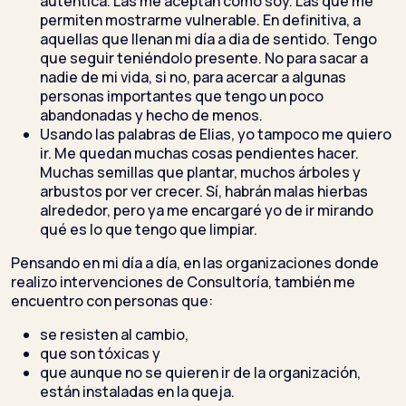
auténtica. Las me aceptan como soy. Las que me
permiten mostrarme vulnerable. En definitiva, a
aquellas que llenan mi día a dia de sentido. Tengo
que seguir teniéndolo presente. No para sacar a
nadie de mi vida, si no, para acercar a algunas
personas importantes que tengo un poco
abandonadas y hecho de menos.
Usando las palabras de Elias, yo tampoco me quiero
ir. Me quedan muchas cosas pendientes hacer.
Muchas semillas que plantar, muchos árboles y
arbustos por ver crecer. Sí, habrán malas hierbas
alrededor, pero ya me encargaré yo de ir mirando
qué es lo que tengo que limpiar.
Pensando en mi día a día, en las organizaciones donde
realizo intervenciones de Consultoría, también me
encuentro con personas que:
se resisten al cambio,
que son tóxicas y
que aunque no se quieren ir de la organización,
están instaladas en la queja.