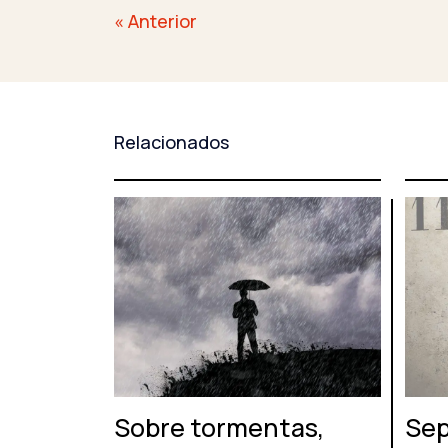
Navegación
« Anterior
de
entradas
Relacionados
Sobre tormentas,
Sep