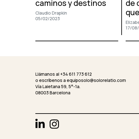
caminos y destinos
de 
que
Claudio Drapkin
05/02/2023
Elizab
17/08
Llámanos al +34 611 773 612
o escríbenos a
equiposolo@solorelatio.com
Vía Laietana 59, 5°-1a.
08003 Barcelona