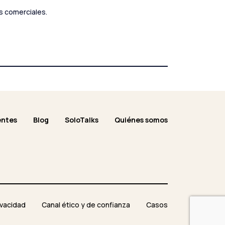
s comerciales.
entes
Blog
SoloTalks
Quiénes somos
ivacidad
Canal ético y de confianza
Casos