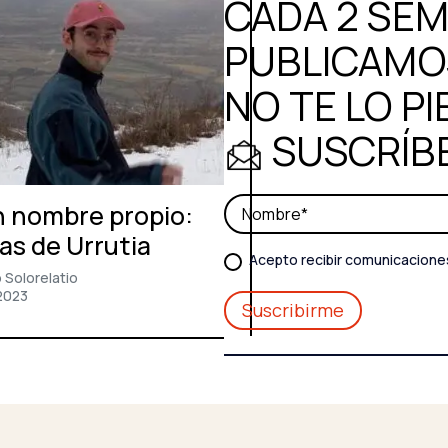
CADA 2 SE
PUBLICAMOS
NO TE LO PI
SUSCRÍB
 nombre propio:
as de Urrutia
Acepto recibir comunicacione
 Solorelatio
2023