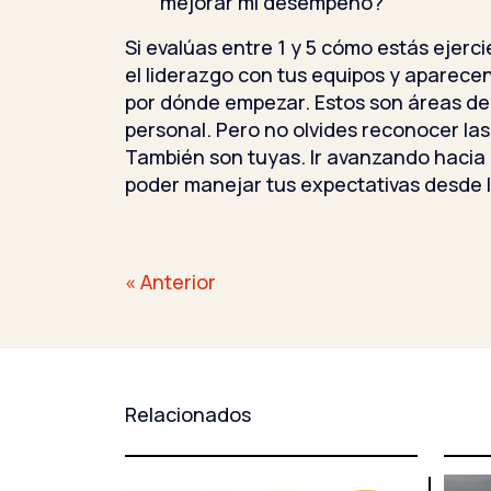
mejorar mi desempeño?
Si evalúas entre 1 y 5 cómo estás ejerc
el liderazgo con tus equipos y aparece
por dónde empezar. Estos son áreas de
personal. Pero no olvides reconocer la
También son tuyas. Ir avanzando hacia 
poder manejar tus expectativas desde l
Navegación
« Anterior
de
entradas
Relacionados