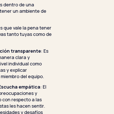
as dentro de una
tener un ambiente de
s que vale la pena tener
ivas tanto tuyas como de
ión transparente
: Es
manera clara y
ivel individual como
tas y explicar
 miembro del equipo.
Escucha empática
: El
s preocupaciones y
o con respecto a las
tas les hacen sentir.
esidades y desafíos