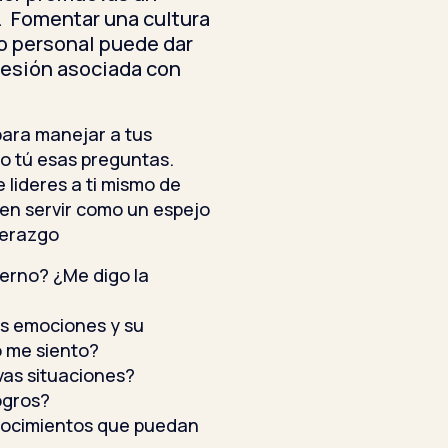
. Fomentar una cultura
lo personal puede dar
presión asociada con
para manejar a tus
ro tú esas preguntas.
e lideres a ti mismo de
en servir como un espejo
derazgo
terno? ¿Me digo la
is emociones y su
 me siento?
vas situaciones?
ogros?
onocimientos que puedan