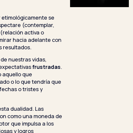
 y etimológicamente se
 spectare (contemplar,
 (relación activa o
a mirar hacia adelante con
s resultados.
de nuestras vidas,
expectativas
frustradas
.
do aquello que
ado o lo que tendría que
fechas o tristes y
sta dualidad. Las
l son como una moneda de
otor que impulsa a los
iosas y logros