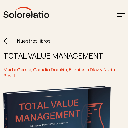
Nuestros libros
TOTAL VALUE MANAGEMENT
Marta García, Claudio Drapkin, Elizabeth Díaz y Nuria
Povill