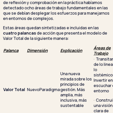
de reflexión y comprobación en la práctica habíamos
detectado ocho áreas de trabajo fundamentales en las
que se debían desplegar los esfuerzos para manejarnos
en entornos de complejos.
Estas áreas quedan sintetizadas e incluidas en las
cuatro palancas
de acción que presenta el modelo de
Valor Total de la siguiente manera:
Áreas de
Palanca
Dimensión
Explicación
Trabajo
· Transita
de lo linea
lo
Una nueva
sistémico
mirada sobre los
Invertir en
principios de
escuchar 
Valor
Total
NuevoParadigma
gestión. Más
entorno
amplia, más
inclusiva, más
· Construi
sustentable
una visión
clara de