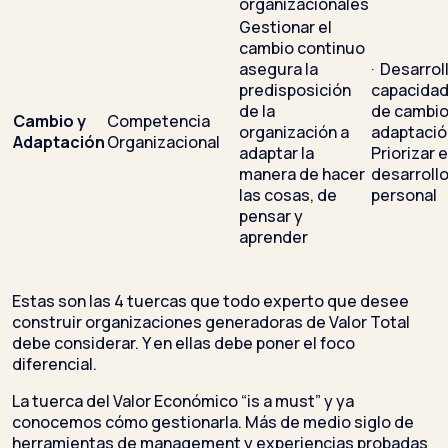
organizacionales
Gestionar el
cambio continuo
asegura la
· Desarrol
predisposición
capacida
de la
de cambio
Cambio y
Competencia
organización a
adaptació
Adaptación
Organizacional
adaptar la
Priorizar e
manera de hacer
desarroll
las cosas, de
personal
pensar y
aprender
Estas son las 4 tuercas que todo experto que desee
construir organizaciones generadoras de Valor Total
debe considerar. Y en ellas debe poner el foco
diferencial.
La tuerca del Valor Económico “is a must” y ya
conocemos cómo gestionarla. Más de medio siglo de
herramientas de management y experiencias probadas