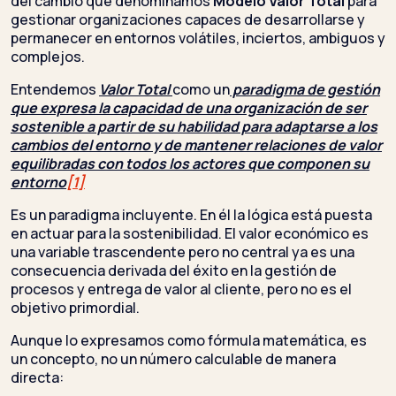
del cambio que denominamos
Modelo
Valor Total
para
gestionar organizaciones capaces de desarrollarse y
permanecer en entornos volátiles, inciertos, ambiguos y
complejos.
Entendemos
Valor Total
como un
paradigma de gestión
que expresa la capacidad de una organización de ser
sostenible a partir de su habilidad para adaptarse a los
cambios del entorno y de mantener relaciones de valor
equilibradas con todos los actores que componen su
entorno
[1]
Es un paradigma incluyente. En él la lógica está puesta
en actuar para la sostenibilidad. El valor económico es
una variable trascendente pero no central ya es una
consecuencia derivada del éxito en la gestión de
procesos y entrega de valor al cliente, pero no es el
objetivo primordial.
Aunque lo expresamos como fórmula matemática, es
un concepto, no un número calculable de manera
directa: