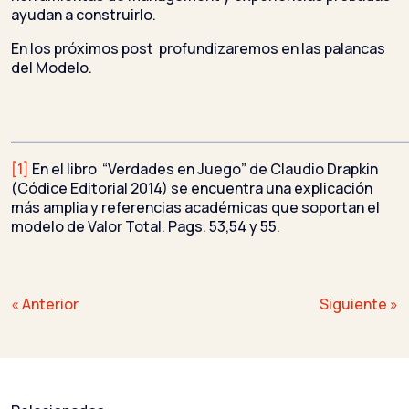
ayudan a construirlo.
En los próximos post profundizaremos en las palancas
del Modelo.
_______________________________________
[1]
En el libro “Verdades en Juego” de Claudio Drapkin
(Códice Editorial 2014) se encuentra una explicación
más amplia y referencias académicas que soportan el
modelo de Valor Total. Pags. 53,54 y 55.
Navegación
« Anterior
Siguiente »
de
entradas