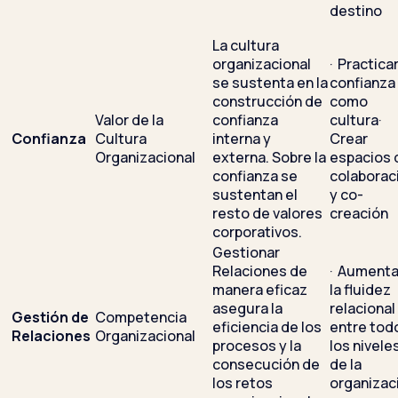
destino
La cultura
organizacional
· Practicar
se sustenta en la
confianza
construcción de
como
Valor de la
confianza
cultura·
Confianza
Cultura
interna y
Crear
Organizacional
externa. Sobre la
espacios 
confianza se
colaborac
sustentan el
y co-
resto de valores
creación
corporativos.
Gestionar
Relaciones de
· Aumenta
manera eficaz
la fluidez
asegura la
relacional
Gestión de
Competencia
eficiencia de los
entre tod
Relaciones
Organizacional
procesos y la
los nivele
consecución de
de la
los retos
organizac