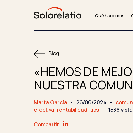
Qué hacemos
Blog
«HEMOS DE MEJO
NUESTRA COMUN
Marta García
-
26/06/2024
-
comun
efectiva
,
rentabilidad
,
tips
-
1536 vista
Compartir