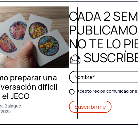
CADA 2 SE
PUBLICAMOS
NO TE LO PI
SUSCRÍB
o preparar una
versación difícil
Acepto recibir comunicacione
 el JECO
na Balagué
/2025