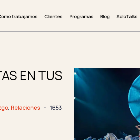
Cómo trabajamos
Clientes
Programas
Blog
SoloTalks
AS EN TUS
zgo
,
Relaciones
-
1653