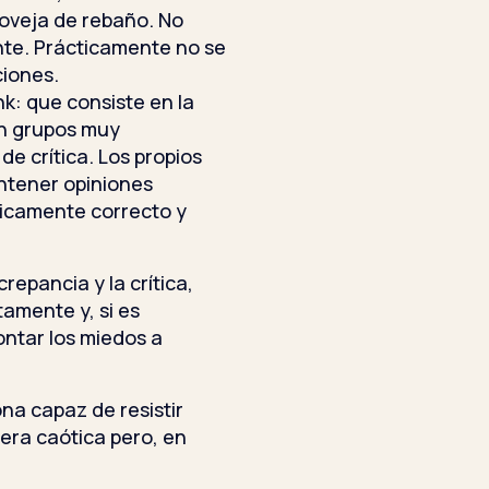
l oveja de rebaño. No
nte. Prácticamente no se
ciones.
k: que consiste en la
en grupos muy
de crítica. Los propios
ntener opiniones
íticamente correcto y
epancia y la crítica,
tamente y, si es
ontar los miedos a
ona capaz de resistir
ra caótica pero, en