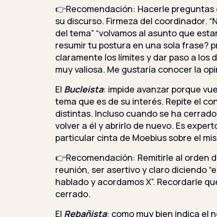
👉Recomendación: Hacerle preguntas c
su discurso. Firmeza del coordinador. 
del tema” “volvamos al asunto que est
resumir tu postura en una sola frase?
claramente los límites y dar paso a los
muy valiosa. Me gustaría conocer la opi
El
Bucleista
: impide avanzar porque vue
tema que es de su interés. Repite el c
distintas. Incluso cuando se ha cerrad
volver a él y abrirlo de nuevo. Es expert
particular cinta de Moebius sobre el m
👉Recomendación: Remitirle al orden de 
reunión, ser asertivo y claro diciendo 
hablado y acordamos X”. Recordarle que
cerrado.
El
Rebañista
: como muy bien indica el 