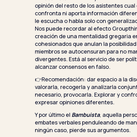
opinión del resto de los asistentes cua
confronta ni aporta información difere
le escucha o habla solo con generaliza
Nos puede recordar al efecto Groupthin
creación de una mentalidad gregaria 
cohesionados que anulan la posibilidad 
miembros se autocensuran para no ma
divergentes. Está al servicio de ser pol
alcanzar consensos en falso.
👉Recomendación: dar espacio a la discr
valorarla, recogerla y analizarla conjun
necesario, provocarla. Explorar y confr
expresar opiniones diferentes.
Y por último el
Bambuista
, aquella pers
embates verbales penduleando de mane
ningún caso, pierde sus argumentos.