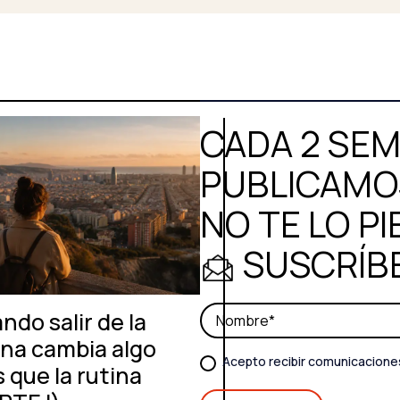
CADA 2 SE
PUBLICAMOS
NO TE LO PI
SUSCRÍB
ndo salir de la
ina cambia algo
Acepto recibir comunicacione
 que la rutina