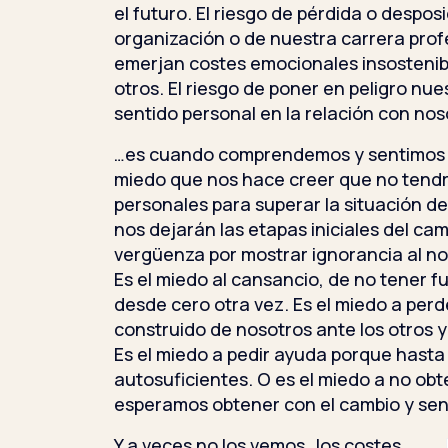
el futuro. El riesgo de pérdida o despo
organización o de nuestra carrera profe
emerjan costes emocionales insostenibl
otros. El riesgo de poner en peligro nue
sentido personal en la relación con no
…es cuando comprendemos y sentimos 
miedo que nos hace creer que no tend
personales para superar la situación de
nos dejarán las etapas iniciales del cam
vergüenza por mostrar ignorancia al no
Es el miedo al cansancio, de no tener 
desde cero otra vez. Es el miedo a per
construido de nosotros ante los otros y
Es el miedo a pedir ayuda porque hast
autosuficientes. O es el miedo a no obt
esperamos obtener con el cambio y sen
Y a veces no los vemos…los costes