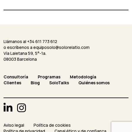
Llámanos al +34 611 773 612
o escríbenos a
equiposolo@solorelatio.com
Vía Laietana 59, 5°-1a.
08003 Barcelona
Consultoría
Programas
Metodología
Clientes
Blog
SoloTalks
Quiénes somos
Aviso legal
Política de cookies
Política de privacidad
Canal ético y de confianza
Casos