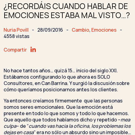
¿RECORDÁIS CUANDO HABLAR DE
EMOCIONES ESTABA MAL VISTO…?
Nuria Povill
-
28/09/2016
-
Cambio
,
Emociones
-
4558 vistas
Compartir
No hace tantos años… quizá 15… inicio del siglo XXI.
Estábamos configurando lo que ahora es SOLO
Consultores, en Can Barrina. Y surgió la discusión sobre
cómo queríamos posicionarnos antes los clientes.
Ya entonces creíamos firmemente que las personas
somos seres emocionales. Que la emoción está
presente en todo lo que somos y todo lo que hacemos.
Que aquello que todos habíamos dicho y repetido –
mea
culpa
– de “
cuando vas hacia la oficina, los problemas los
dejas en casa
” era no sólo un absurdo sino un imposible…