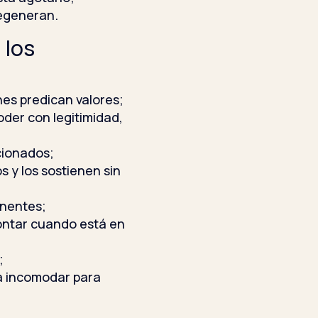
 regeneran.
 los
es predican valores;
oder con legitimidad,
cionados;
s y los sostienen sin
anentes;
ontar cuando está en
;
a incomodar para