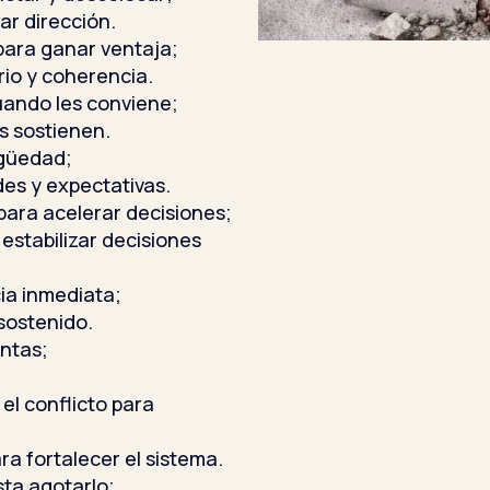
ar dirección.
para ganar ventaja;
erio y coherencia.
ando les conviene;
as sostienen.
igüedad;
ades y expectativas.
para acelerar decisiones;
a estabilizar decisiones
ia inmediata;
sostenido.
ntas;
el conflicto para
ara fortalecer el sistema.
ta agotarlo;