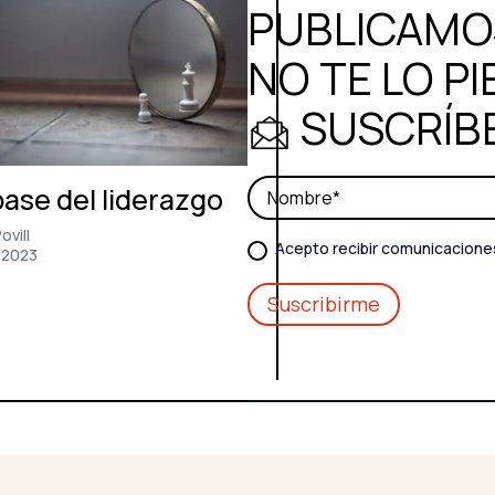
PUBLICAMOS
NO TE LO PI
SUSCRÍB
base del liderazgo
ovill
Acepto recibir comunicacione
/2023