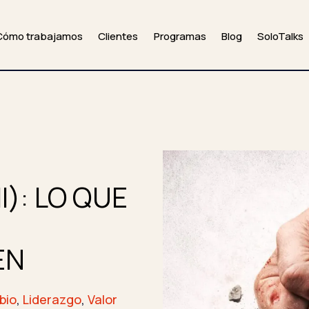
Cómo trabajamos
Clientes
Programas
Blog
SoloTalks
): LO QUE
EN
bio
,
Liderazgo
,
Valor