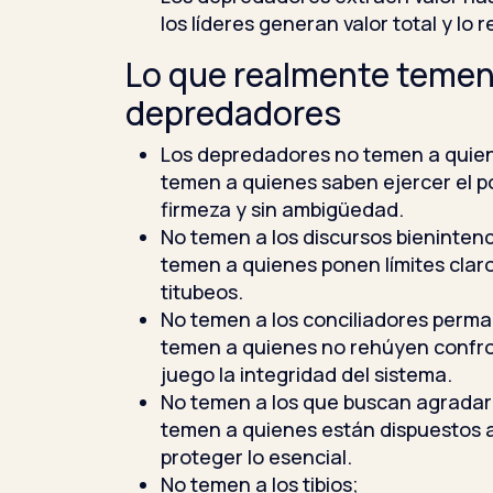
los líderes generan valor total y lo
Lo que realmente temen
depredadores
Los depredadores no temen a quien
temen a quienes saben ejercer el p
firmeza y sin ambigüedad.
No temen a los discursos bieninten
temen a quienes ponen límites claro
titubeos.
No temen a los conciliadores perm
temen a quienes no rehúyen confr
juego la integridad del sistema.
No temen a los que buscan agradar
temen a quienes están dispuestos 
proteger lo esencial.
No temen a los tibios;