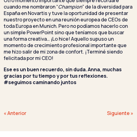
Otro momento importante que siempre recordaré
cuando me nombraron “
Champion
” de la diversidad para
España en Novartis y tuve la oportunidad de presentar
nuestro proyecto en una reunión europea de CEOs de
toda Europa en Munich. Pero no podíamos hacerlo con
un simple PowerPoint sino que teníamos que buscar
una forma creativa… ¡Lo hice! Aquello supuso un
momento de crecimiento profesional importante que
me hizo salir de mi zona de confort. ¡Terminé siendo
felicitada por mi CEO!
Ese es un buen recuerdo, sin duda.
Anna, muchas
gracias por tu tiempo y por tus reflexiones.
#seguimos caminando juntos
Navegación
« Anterior
Siguiente »
de
entradas