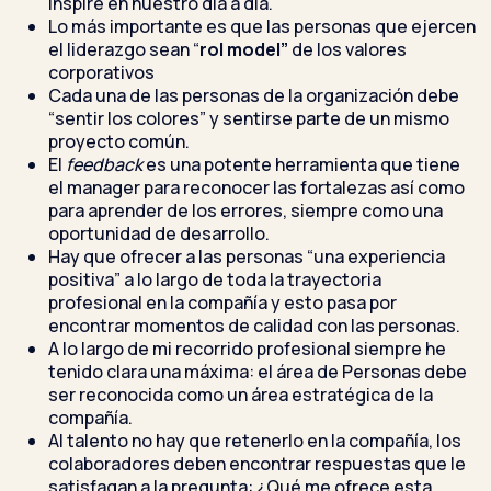
inspire en nuestro día a día.
Lo más importante es que las personas que ejercen
el liderazgo sean “
rol model”
de los valores
corporativos
Cada una de las personas de la organización debe
“sentir los colores” y sentirse parte de un mismo
proyecto común.
El
feedback
es una potente herramienta que tiene
el manager para reconocer las fortalezas así como
para aprender de los errores, siempre como una
oportunidad de desarrollo.
Hay que ofrecer a las personas “una experiencia
positiva” a lo largo de toda la trayectoria
profesional en la compañía y esto pasa por
encontrar momentos de calidad con las personas.
A lo largo de mi recorrido profesional siempre he
tenido clara una máxima: el área de Personas debe
ser reconocida como un área estratégica de la
compañía.
Al talento no hay que retenerlo en la compañía, los
colaboradores deben encontrar respuestas que le
satisfagan a la pregunta: ¿Qué me ofrece esta