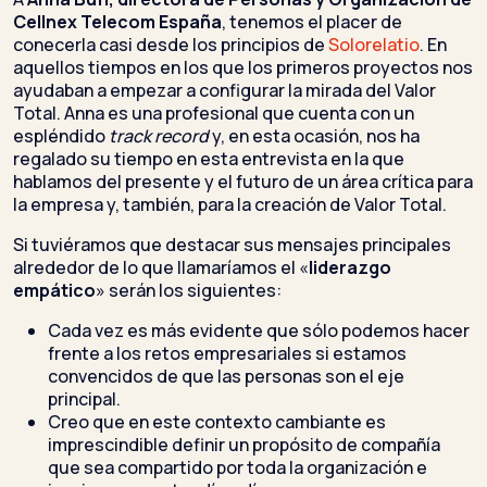
Cellnex Telecom España
, tenemos el placer de
conecerla casi desde los principios de
Solorelatio
. En
aquellos tiempos en los que los primeros proyectos nos
ayudaban a empezar a configurar la mirada del Valor
Total. Anna es una profesional que cuenta con un
espléndido
track record
y, en esta ocasión, nos ha
regalado su tiempo en esta entrevista en la que
hablamos del presente y el futuro de un área crítica para
la empresa y, también, para la creación de Valor Total.
Si tuviéramos que destacar sus mensajes principales
alrededor de lo que llamaríamos el «
liderazgo
empático
» serán los siguientes:
Cada vez es más evidente que sólo podemos hacer
frente a los retos empresariales si estamos
convencidos de que las personas son el eje
principal.
Creo que en este contexto cambiante es
imprescindible definir un propósito de compañía
que sea compartido por toda la organización e