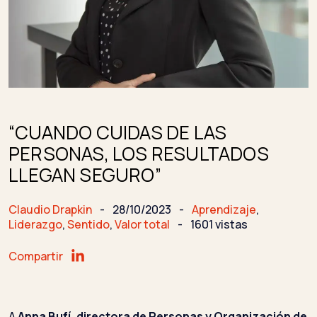
“CUANDO CUIDAS DE LAS
PERSONAS, LOS RESULTADOS
LLEGAN SEGURO”
Claudio Drapkin
-
28/10/2023
-
Aprendizaje
,
Liderazgo
,
Sentido
,
Valor total
-
1601 vistas
Compartir
A
Anna Bufí, directora de Personas y Organización de