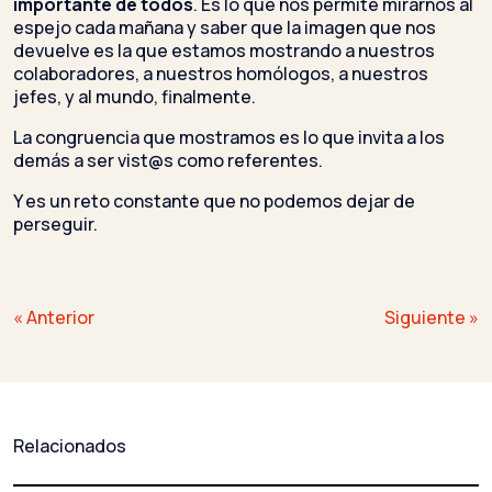
importante de todos
. Es lo que nos permite mirarnos al
espejo cada mañana y saber que la imagen que nos
devuelve es la que estamos mostrando a nuestros
colaboradores, a nuestros homólogos, a nuestros
jefes, y al mundo, finalmente.
La congruencia que mostramos es lo que invita a los
demás a ser vist@s como referentes.
Y es un reto constante que no podemos dejar de
perseguir.
Navegación
« Anterior
Siguiente »
de
entradas
Relacionados