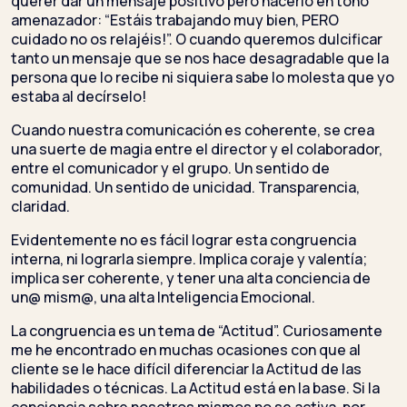
querer dar un mensaje positivo pero hacerlo en tono
amenazador: “Estáis trabajando muy bien, PERO
cuidado no os relajéis!”. O cuando queremos dulcificar
tanto un mensaje que se nos hace desagradable que la
persona que lo recibe ni siquiera sabe lo molesta que yo
estaba al decírselo!
Cuando nuestra comunicación es coherente, se crea
una suerte de magia entre el director y el colaborador,
entre el comunicador y el grupo. Un sentido de
comunidad. Un sentido de unicidad. Transparencia,
claridad.
Evidentemente no es fácil lograr esta congruencia
interna, ni lograrla siempre. Implica coraje y valentía;
implica ser coherente, y tener una alta conciencia de
un@ mism@, una alta Inteligencia Emocional.
La congruencia es un tema de “Actitud”. Curiosamente
me he encontrado en muchas ocasiones con que al
cliente se le hace difícil diferenciar la Actitud de las
habilidades o técnicas. La Actitud está en la base. Si la