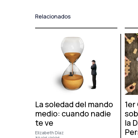
entradas
Relacionados
La soledad del mando
1er
medio: cuando nadie
sob
te ve
la 
Per
Elizabeth Díaz