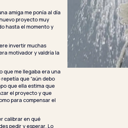
a amiga me ponía al día
n nuevo proyecto muy
ndo hasta el momento y
.
iere invertir muchas
ra motivador y valdría la
 lo que me llegaba era una
 repetía que “aún debo
mpo que ella estima que
nzar el proyecto y que
como para compensar el
r calibrar en qué
es pedir y esperar. Lo