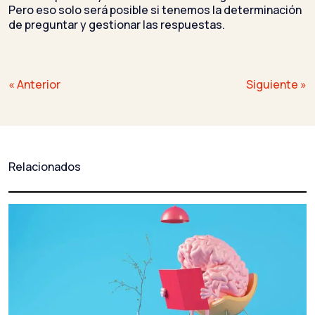
Pero eso solo será posible si tenemos la determinación
de preguntar y gestionar las respuestas.
Navegación
« Anterior
Siguiente »
de
entradas
Relacionados