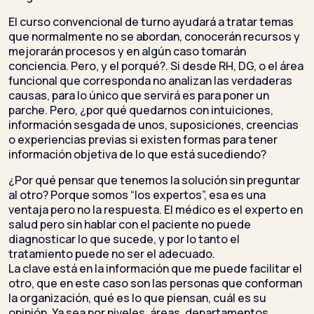
El curso convencional de turno ayudará a tratar temas
que normalmente no se abordan, conocerán recursos y
mejorarán procesos y en algún caso tomarán
conciencia. Pero, y el porqué?. Si desde RH, DG, o el área
funcional que corresponda no analizan las verdaderas
causas, para lo único que servirá es para poner un
parche. Pero, ¿por qué quedarnos con intuiciones,
información sesgada de unos, suposiciones, creencias
o experiencias previas si existen formas para tener
información objetiva de lo que está sucediendo?
¿Por qué pensar que tenemos la solución sin preguntar
al otro? Porque somos “los expertos”, esa es una
ventaja pero no la respuesta. El médico es el experto en
salud pero sin hablar con el paciente no puede
diagnosticar lo que sucede, y por lo tanto el
tratamiento puede no ser el adecuado.
La clave está en la información que me puede facilitar el
otro, que en este caso son las personas que conforman
la organización, qué es lo que piensan, cuál es su
opinión. Ya sea por niveles, áreas, departamentos,