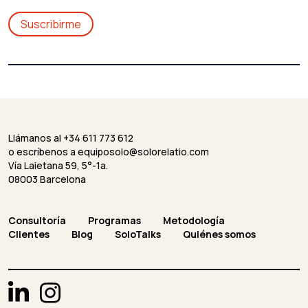
Llámanos al +34 611 773 612
o escríbenos a
equiposolo@solorelatio.com
Vía Laietana 59, 5°-1a.
08003 Barcelona
Consultoría
Programas
Metodología
Clientes
Blog
SoloTalks
Quiénes somos