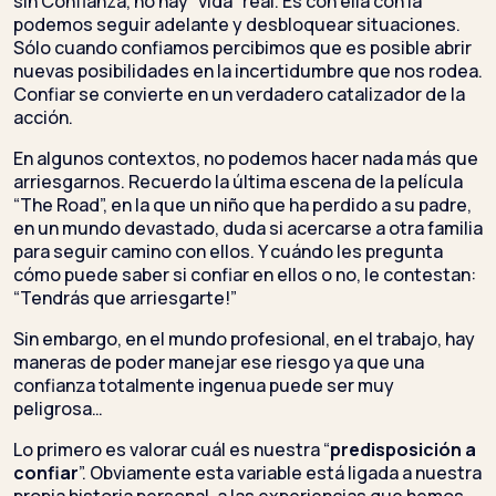
sin Confianza, no hay “vida” real. Es con ella con la
podemos seguir adelante y desbloquear situaciones.
Sólo cuando confiamos percibimos que es posible abrir
nuevas posibilidades en la incertidumbre que nos rodea.
Confiar se convierte en un verdadero catalizador de la
acción.
En algunos contextos, no podemos hacer nada más que
arriesgarnos. Recuerdo la última escena de la película
“The Road”, en la que un niño que ha perdido a su padre,
en un mundo devastado, duda si acercarse a otra familia
para seguir camino con ellos. Y cuándo les pregunta
cómo puede saber si confiar en ellos o no, le contestan:
“Tendrás que arriesgarte!”
Sin embargo, en el mundo profesional, en el trabajo, hay
maneras de poder manejar ese riesgo ya que una
confianza totalmente ingenua puede ser muy
peligrosa…
Lo primero es valorar cuál es nuestra “
predisposición a
confiar
”. Obviamente esta variable está ligada a nuestra