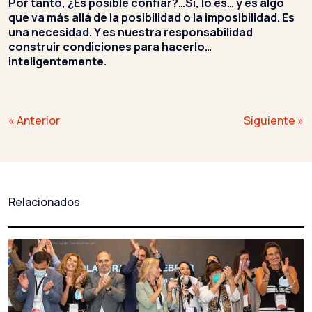
Por tanto, ¿Es posible confiar?…Sí, lo es… y es algo
que va más allá de la posibilidad o la imposibilidad. Es
una necesidad. Y es nuestra responsabilidad
construir condiciones para hacerlo…
inteligentemente.
Navegación
« Anterior
Siguiente »
de
entradas
Relacionados