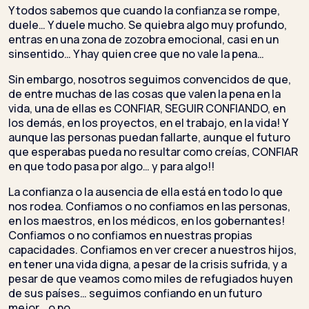
Y todos sabemos que cuando la confianza se rompe,
duele… Y duele mucho. Se quiebra algo muy profundo,
entras en una zona de zozobra emocional, casi en un
sinsentido… Y hay quien cree que no vale la pena…
Sin embargo, nosotros seguimos convencidos de que,
de entre muchas de las cosas que valen la pena en la
vida, una de ellas es CONFIAR, SEGUIR CONFIANDO, en
los demás, en los proyectos, en el trabajo, en la vida! Y
aunque las personas puedan fallarte, aunque el futuro
que esperabas pueda no resultar como creías, CONFIAR
en que todo pasa por algo… y para algo!!
La confianza o la ausencia de ella está en todo lo que
nos rodea. Confiamos o no confiamos en las personas,
en los maestros, en los médicos, en los gobernantes!
Confiamos o no confiamos en nuestras propias
capacidades. Confiamos en ver crecer a nuestros hijos,
en tener una vida digna, a pesar de la crisis sufrida, y a
pesar de que veamos como miles de refugiados huyen
de sus países… seguimos confiando en un futuro
mejor… o no…