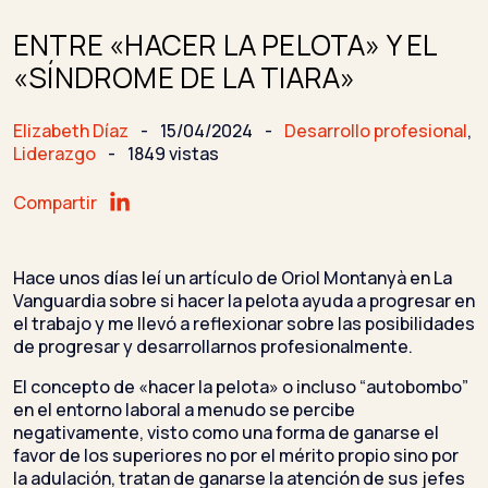
ENTRE «HACER LA PELOTA» Y EL
«SÍNDROME DE LA TIARA»
Elizabeth Díaz
-
15/04/2024
-
Desarrollo profesional
,
Liderazgo
-
1849 vistas
Compartir
Hace unos días leí un artículo de Oriol Montanyà en La
Vanguardia sobre si hacer la pelota ayuda a progresar en
el trabajo y me llevó a reflexionar sobre las posibilidades
de progresar y desarrollarnos profesionalmente.
El concepto de «hacer la pelota» o incluso “autobombo”
en el entorno laboral a menudo se percibe
negativamente, visto como una forma de ganarse el
favor de los superiores no por el mérito propio sino por
la adulación,
tratan de ganarse la atención de sus jefes