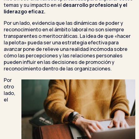
temas y su impacto en el
desarrollo profesional y el
liderazgo eficaz.
Por un lado, evidencia que las dinámicas de poder y
reconocimiento en el ámbito laboral no son siempre
transparentes o meritocráticas. La idea de que «hacer
la pelota» pueda ser una estrategia efectiva para
avanzar pone de relieve una realidad incómoda sobre
cómo las percepciones y las relaciones personales
pueden influir en las decisiones de promoción y
reconocimiento dentro de las organizaciones.
Por
otro
lado,
el